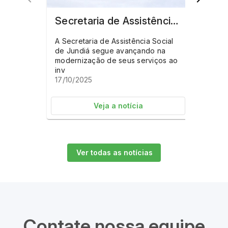
Secretaria de Assistência Social de Jundiá investe em capacitação e modernização de sistema.
A Secretaria de Assistência Social
A Gre
de Jundiá segue avançando na
Consór
modernização de seus serviços ao
Gestão
inv
19/01
17/10/2025
Veja a notícia
Ver todas as notícias
Contate nossa equipe